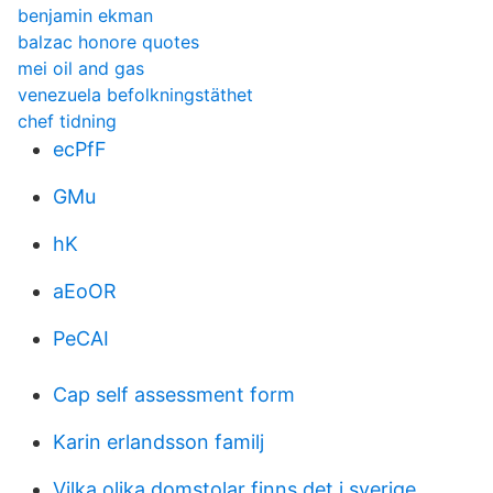
benjamin ekman
balzac honore quotes
mei oil and gas
venezuela befolkningstäthet
chef tidning
ecPfF
GMu
hK
aEoOR
PeCAI
Cap self assessment form
Karin erlandsson familj
Vilka olika domstolar finns det i sverige